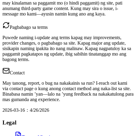
may kinalaman sa paggamit mo (o hindi paggamit) ng site, pati
anumang third-party game content. Kung may sira o issue, i-
message mo kami—ayusin namin kung ano ang kaya.
Pagbabago sa terms
Puwede naming i-update ang terms kapag may improvements,
provider changes, o pagbabago sa site. Kapag major ang update,
sisikapin naming ipakita ito nang malinaw. Kapag nagpatuloy ka sa
paggamit pagkatapos ng update, ibig sabihin tinatanggap mo ang
bagong terms.
Contact
May tanong, report, o bug na nakakainis sa run? I-reach out kami
via contact page o kung anong contact method ang naka-list sa site.
Binabasa namin ’yan—lalo na ’yung feedback na nakakatulong para
mas gumanda ang experience.
2026-03-16
：
4/26/2026
Legal