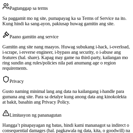
Pagtanggap sa terms
Sa paggamit mo ng site, pumapayag ka sa Terms of Service na ito.
Kung hindi ka sang-ayon, pakiusap huwag gamitin ang site.
Paano gamitin ang service
Gamitin ang site nang maayos. Huwag subukang i-hack, i-overload,
i-scrape, i-reverse engineer, i-bypass ang security, o i-abuse ang
features (hal. share). Kapag may game na third-party, kailangan mo
ring sundin ang rules/policies nila pati anumang age o region
requirements.
Privacy
Gusto naming minimal lang ang data na kailangang i-handle para
gumana ang site. Para sa detalye kung anong data ang kinokolekta
at bakit, basahin ang Privacy Policy.
Limitasyon ng pananagutan
Hangga’t pinapayagan ng batas, hindi kami mananagot sa indirect o
consequential damages (hal. pagkawala ng data, kita, o goodwill) na